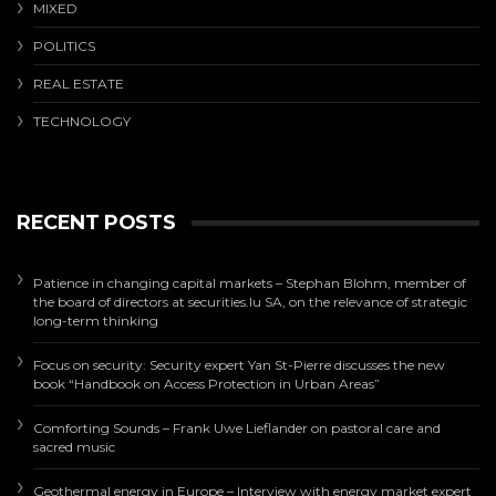
MIXED
POLITICS
REAL ESTATE
TECHNOLOGY
RECENT POSTS
Patience in changing capital markets – Stephan Blohm, member of
the board of directors at securities.lu SA, on the relevance of strategic
long-term thinking
Focus on security: Security expert Yan St-Pierre discusses the new
book “Handbook on Access Protection in Urban Areas”
Comforting Sounds – Frank Uwe Lieflander on pastoral care and
sacred music
Geothermal energy in Europe – Interview with energy market expert