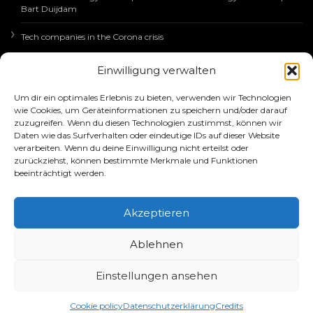
Bart Duijdam
Tech companies in the Corona crisis
Einwilligung verwalten
EUROPÄISCHE
Um dir ein optimales Erlebnis zu bieten, verwenden wir Technologien
WIRTSCHAFTSNACHRICHTEN
wie Cookies, um Geräteinformationen zu speichern und/oder darauf
zuzugreifen. Wenn du diesen Technologien zustimmst, können wir
Daten wie das Surfverhalten oder eindeutige IDs auf dieser Website
verarbeiten. Wenn du deine Einwilligung nicht erteilst oder
zurückziehst, können bestimmte Merkmale und Funktionen
beeinträchtigt werden.
Akzeptieren
Copyright 2025 | EURO LEADERS
Ablehnen
IMPRINT
PRIVACY POLICY
Einstellungen ansehen
Cookie policy
Datenschutzerklärung
Credits