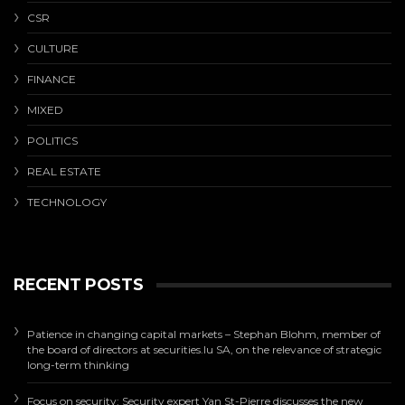
CSR
CULTURE
FINANCE
MIXED
POLITICS
REAL ESTATE
TECHNOLOGY
RECENT POSTS
Patience in changing capital markets – Stephan Blohm, member of
the board of directors at securities.lu SA, on the relevance of strategic
long-term thinking
Focus on security: Security expert Yan St-Pierre discusses the new