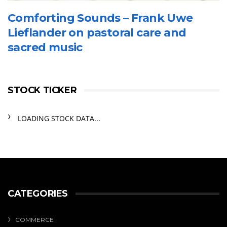
Comforting Sounds – Frank Uwe
Lieflander on pastoral care and
sacred music
STOCK TICKER
LOADING STOCK DATA...
CATEGORIES
COMMERCE