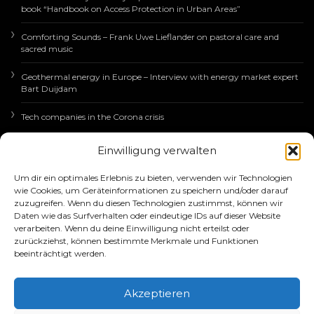
book “Handbook on Access Protection in Urban Areas”
Comforting Sounds – Frank Uwe Lieflander on pastoral care and
sacred music
Geothermal energy in Europe – Interview with energy market expert
Bart Duijdam
Tech companies in the Corona crisis
Einwilligung verwalten
EUROPÄISCHE
Um dir ein optimales Erlebnis zu bieten, verwenden wir Technologien
WIRTSCHAFTSNACHRICHTEN
wie Cookies, um Geräteinformationen zu speichern und/oder darauf
zuzugreifen. Wenn du diesen Technologien zustimmst, können wir
Daten wie das Surfverhalten oder eindeutige IDs auf dieser Website
verarbeiten. Wenn du deine Einwilligung nicht erteilst oder
zurückziehst, können bestimmte Merkmale und Funktionen
beeinträchtigt werden.
Akzeptieren