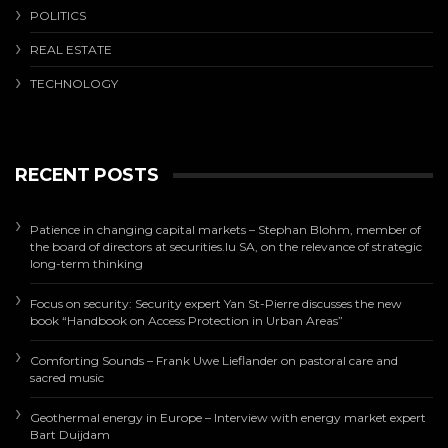
POLITICS
REAL ESTATE
TECHNOLOGY
RECENT POSTS
Patience in changing capital markets – Stephan Blohm, member of
the board of directors at securities.lu SA, on the relevance of strategic
long-term thinking
Focus on security: Security expert Yan St-Pierre discusses the new
book “Handbook on Access Protection in Urban Areas”
Comforting Sounds – Frank Uwe Lieflander on pastoral care and
sacred music
Geothermal energy in Europe – Interview with energy market expert
Bart Duijdam