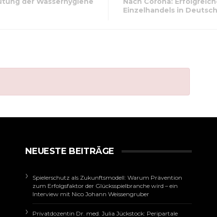
utung der Wasserhygiene
Nach Corona: Erfolgreich
Einzelhandels in Deutsc
NEUESTE BEITRÄGE
Spielerschutz als Zukunftsmodell: Warum Prävention
zum Erfolgsfaktor der Glücksspielbranche wird – ein
Interview mit Nico Johann Weissengruber
Privatdozentin Dr. med. Julia Jückstock: Peripartale