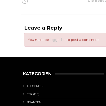
Die Bede
Leave a Reply
You must be
logged in
to post a comment.
KATEGORIEN
ALLGEMEIN
CSR (DE)
FINANZEN