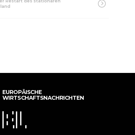
er Restart des stationären
hland
EUROPÄISCHE
WIRTSCHAFTSNACHRICHTEN