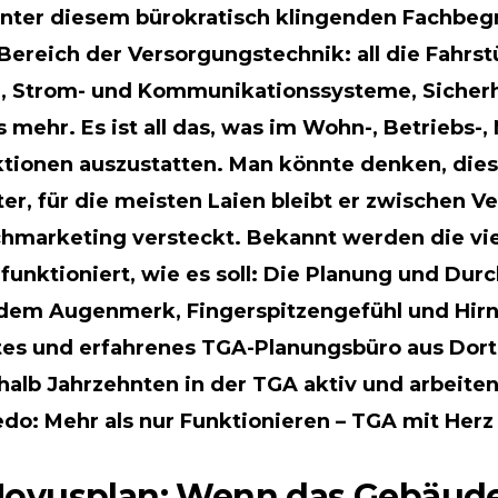
inter diesem bürokratisch klingenden Fachbegr
reich der Versorgungstechnik: all die Fahrstü
, Strom- und Kommunikationssysteme, Sicherh
mehr. Es ist all das, was im Wohn-, Betriebs-,
unktionen auszustatten. Man könnte denken, dies
r, für die meisten Laien bleibt er zwischen V
hmarketing versteckt. Bekannt werden die vie
funktioniert, wie es soll: Die Planung und Du
n dem Augenmerk, Fingerspitzengefühl und Hirn
tes und erfahrenes TGA-Planungsbüro aus Dort
halb Jahrzehnten in der TGA aktiv und arbeite
o: Mehr als nur Funktionieren – TGA mit Herz
ovusplan: Wenn das Gebäude 