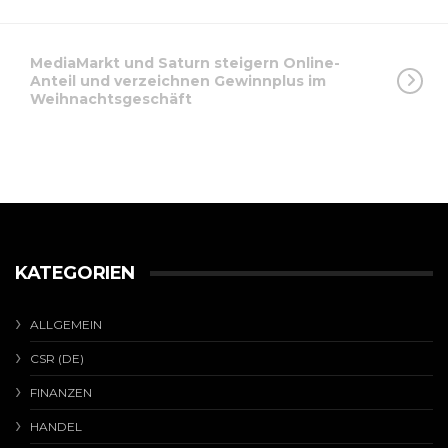
MediaMarkt und Saturn steigern Online-
Anteil und verzeichnen Gewinnplus im
Weihnachtsgeschäft
KATEGORIEN
ALLGEMEIN
CSR (DE)
FINANZEN
HANDEL