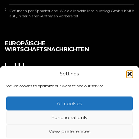
Gefunden per Sprachsuche: Wie die Movido Media Verlag GmbH KMUs
auf „in der Nähe“-Anfragen vorbereitet
EUROPÄISCHE
WIRTSCHAFTSNACHRICHTEN
Settings
We use cookies to optimize our website and our service.
All cookies
Copyright 2025 | EURO LEADERS
Functional only
ÜBER EL
IMPRESSUM
DATENSCHUTZERKLÄRUNG
COOKIE POLICY
View preferences