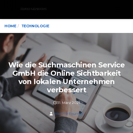
Menu
HOME
TECHNOLOGIE
Wie die Suchmaschinen Service
GmbH die Online Sichtbarkeit
von lokalen Unternehmen
verbessert
31. März 2021
Maxime Fournier