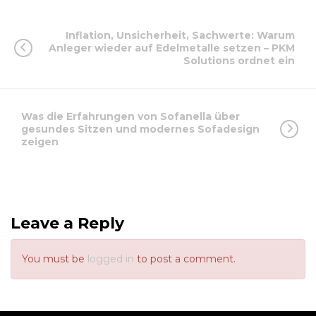
Inflation, Unsicherheit, Sachwerte: Warum
Anleger wieder auf Edelmetalle setzen – PKM
Solutions ordnet ein
Was die Erfahrungen von Sofanella über
gesundes Sitzen und modernes Sofadesign
zeigen
Leave a Reply
You must be
logged in
to post a comment.