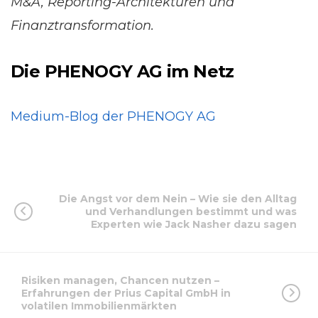
M&A, Reporting-Architekturen und
Finanztransformation.
Die PHENOGY AG im Netz
Medium-Blog der PHENOGY AG
Die Angst vor dem Nein – Wie sie den Alltag
und Verhandlungen bestimmt und was
Experten wie Jack Nasher dazu sagen
Risiken managen, Chancen nutzen –
Erfahrungen der Prius Capital GmbH in
volatilen Immobilienmärkten