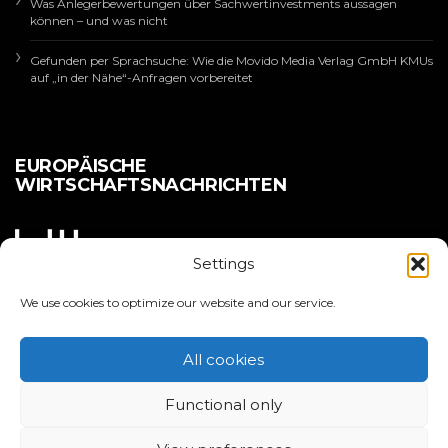
Was Anlegerbewertungen über Sachwertinvestments aussagen
können – und was nicht
Gefunden per Sprachsuche: Wie die Movido Media Verlag GmbH KMUs
auf „in der Nähe“-Anfragen vorbereitet
EUROPÄISCHE
WIRTSCHAFTSNACHRICHTEN
Settings
We use cookies to optimize our website and our service.
All cookies
Copyright 2025 | EURO LEADERS
Functional only
ÜBER EL
IMPRESSUM
DATENSCHUTZERKLÄRUNG
COOKIE POLICY